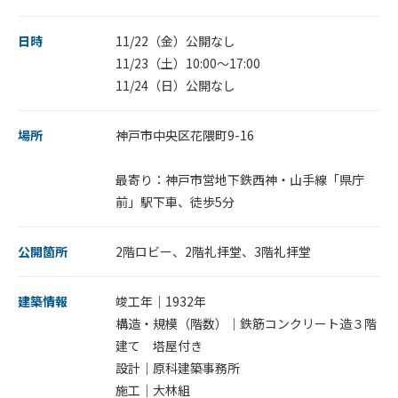
日時
11/22（金）公開なし
11/23（土）10:00～17:00
11/24（日）公開なし
場所
神戸市中央区花隈町9-16
最寄り：神戸市営地下鉄西神・山手線「県庁
前」駅下車、徒歩5分
公開箇所
2階ロビー、2階礼拝堂、3階礼拝堂
建築情報
竣工年｜1932年
構造・規模（階数）｜鉄筋コンクリート造３階
建て 塔屋付き
設計｜原科建築事務所
施工｜大林組