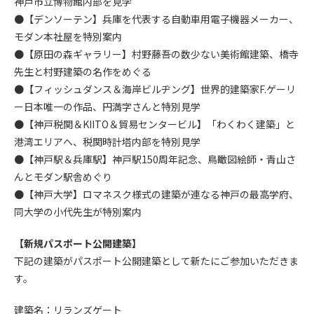
神戸市立博物館内部を見学
●【デンソーテン】兵庫を代表する自動車用電子機器メーカー、
モダン本社屋を特別案内
●【原田の森ギャラリー】村野藤吾の数少ない美術館建築、橋寺
先生と村野建築の名作をめぐる
●【フィッシュダンス＆海岸ビルヂング】世界的建築家F.ゲーリ
ー日本唯一の作品、円満字さんと特別見学
●【神戸税関＆KIITO＆貿易センタービル】「わくわく建築」と
港湾エリアへ、税関時計塔内部を特別見学
●【神戸駅＆兵庫駅】神戸駅150周年記念、鳥瞰図絵師・青山さ
んとモダン駅舎めぐり
●【神戸大学】ロマネスク様式の建築が連なる神戸の最高学府、
同大学の小代先生が特別案内
【新規パスポート公開建築】
下記の建築がパスポート公開建築として新たにご参加いただきま
す。
建築名：リランズゲート