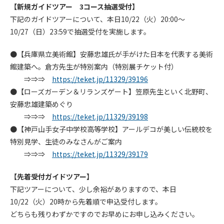
【新規ガイドツアー 3コース抽選受付】
下記のガイドツアーについて、本日10/22（火）20:00～
10/27（日）23:59で抽選受付を実施します。
●【兵庫県立美術館】安藤忠雄氏が手がけた日本を代表する美術
館建築へ。倉方先生が特別案内（特別展チケット付）
⇒⇒⇒
https://teket.jp/11329/39196
●【ローズガーデン＆リランズゲート】笠原先生といく北野町、
安藤忠雄建築めぐり
⇒⇒⇒
https://teket.jp/11329/39198
●【神戸山手女子中学校高等学校】アールデコが美しい伝統校を
特別見学、生徒のみなさんがご案内
⇒⇒⇒
https://teket.jp/11329/39179
【先着受付ガイドツアー】
下記ツアーについて、少し余裕がありますので、本日
10/22（火）20時から先着順で申込受付します。
どちらも残りわずかですのでお早めにお申し込みください。