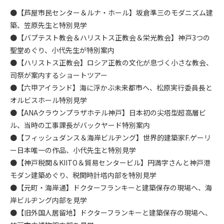
●【芦屋市民センター＆ルナ・ホール】坂倉準三のモダニズム建
築、笠原先生と特別見学
●【バプテスト教会＆ハリストス正教会＆栄光教会】神戸3つの
聖堂めぐり、小代先生が特別案内
●【ハリストス正教会】ロシア正教の文化が息づく小さな教会、
司祭が案内するショートツアー
●【六甲アイランド】海に浮かぶ未来都市へ、松原実行委員長と
オルビスホール特別見学
●【ANAクラウンプラザホテル神戸】日本初の尖塔型超高層ビ
ル、当時の工事課長がバックヤード特別案内
●【フィッシュダンス＆海岸ビルヂング】世界的建築家F.ゲーリ
ー日本唯一の作品、小代先生と特別見学
●【神戸税関＆KIITO＆貿易センタービル】円満字さんと神戸港
モダン建築めぐり、税関時計塔内部を特別見学
●【元町・海岸通】ドクターフランキーと建築保存の現場へ、海
岸ビルヂング内部を見学
●【旧外国人居留地】ドクターフランキーと建築保存の現場へ、