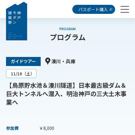
パスポート購入
PROGRAM
プログラム
湊川・兵庫
ガイドツアー
11/16（土）
【烏原貯水池＆湊川隧道】日本最古級ダム＆
巨大トンネルへ潜入、明治神戸の三大土木事
業へ
参加費
￥8,000